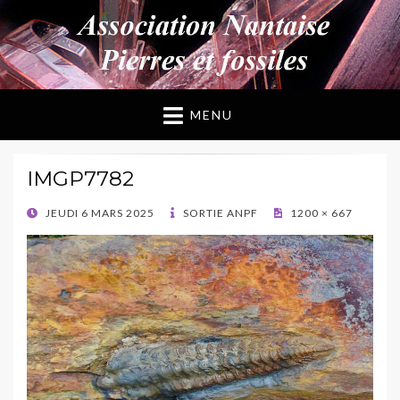
ANPF
Association Nantaise Pierres et Fossiles
MENU
IMGP7782
POSTED
JEUDI 6 MARS 2025
SORTIE ANPF
1200 × 667
ON