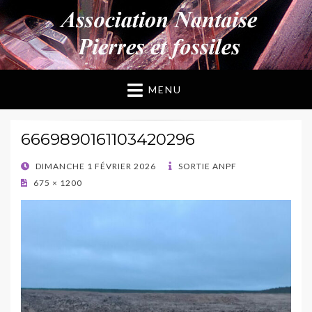
ANPF
Association Nantaise Pierres et Fossiles
MENU
6669890161103420296
POSTED
DIMANCHE 1 FÉVRIER 2026
SORTIE ANPF
ON
675 × 1200