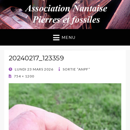
ANPF
Association Nantaise Pierres et Fossiles
MENU
20240217_123359
POSTED
LUNDI 23 MARS 2026
SORTIE “ANPF”
ON
754 × 1200