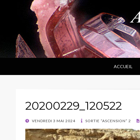
ANPF
Association Nantaise Pierres et Fossiles
ACCUEIL
20200229_120522
POSTED
VENDREDI 3 MAI 2024
SORTIE “ASCENSION” 2
ON