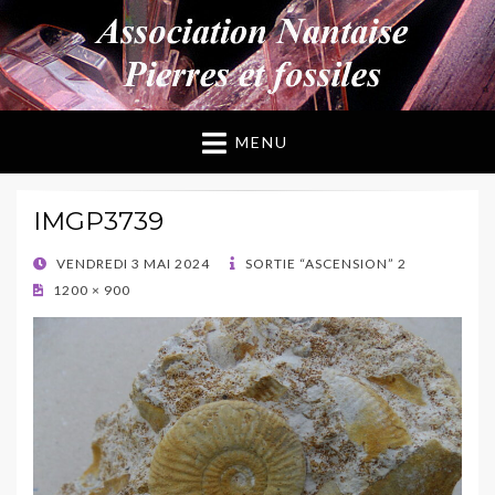
ANPF
Association Nantaise Pierres et Fossiles
MENU
IMGP3739
POSTED
VENDREDI 3 MAI 2024
SORTIE “ASCENSION” 2
ON
1200 × 900