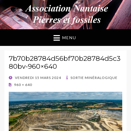
ANPF
Association Nantaise Pierres et Fossiles
MENU
7b70b28784d56bf70b28784d5c3
80bv-960×640
POSTED
VENDREDI 15 MARS 2024
SORTIE MINÉRALOGIQUE
ON
960 × 640