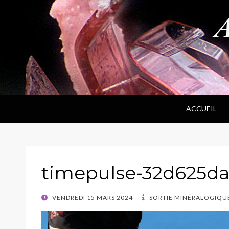
ANPF
Association Nantaise Pierres et Fossiles
ACCUEIL
timepulse-32d625d
POSTED
VENDREDI 15 MARS 2024
SORTIE MINÉRALOGIQU
ON