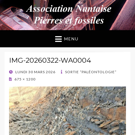
ANPF
Association Nantaise Pierres et Fossiles
MENU
IMG-20260322-WA0004
POSTED
LUNDI 30 MARS 2026
SORTIE “PALÉONTOLOGIE”
ON
675 × 1200