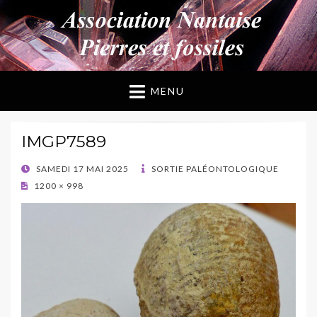
ANPF
Association Nantaise Pierres et Fossiles
MENU
IMGP7589
POSTED
SAMEDI 17 MAI 2025
SORTIE PALÉONTOLOGIQUE
ON
1200 × 998