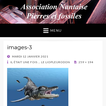
ANPF
Association Nantaise Pierres et Fossiles
MENU
images-3
POSTED
MARDI 12 JANVIER 2021
ON
IL ÉTAIT UNE FOIS … LE LIOPLEURODON
259 × 194