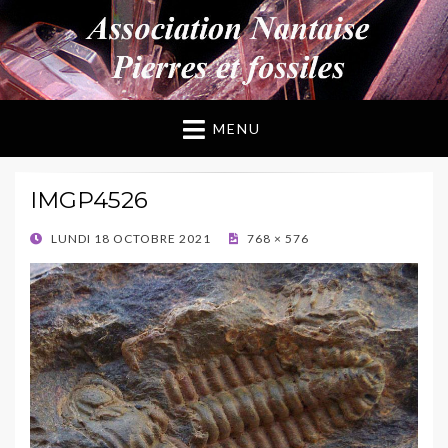
ANPF
Association Nantaise Pierres et Fossiles
MENU
IMGP4526
POSTED
LUNDI 18 OCTOBRE 2021
768 × 576
ON