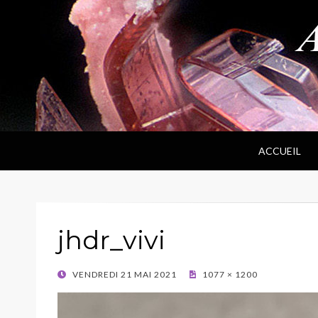
ANPF
Association Nantaise Pierres et Fossiles
ACCUEIL
jhdr_vivi
POSTED
VENDREDI 21 MAI 2021
1077 × 1200
ON