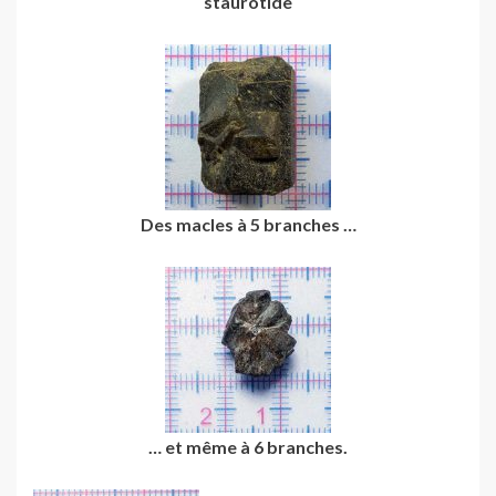
staurotide
Des macles à 5 branches …
… et même à 6 branches.