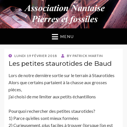
ANPF
Association Nantaise Pierres et Fossiles
MENU
POSTED
LUNDI 19 FÉVRIER 2018
BY
PATRICK MARTIN
ON
Les petites staurotides de Baud
Lors de notre dernière sortie sur le terrain à Staurotides
Alors que certains partaient à la chasse aux grosses
pièces,
j’ai choisi de me limiter aux petits échantillons
Pourquoi rechercher des petites staurotides?
1) Parce qu’elles sont mieux formées
2) Curieusement, plus faciles à trouver (lorsque l’on est