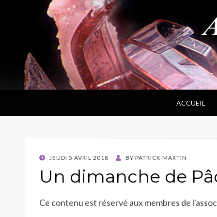
ANPF
Association Nantaise Pierres et Fossiles
ACCUEIL
POSTED
JEUDI 5 AVRIL 2018
BY
PATRICK MARTIN
ON
Un dimanche de Pâq
Ce contenu est réservé aux membres de l'associa