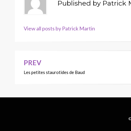
Published by
Patrick 
View all posts by Patrick Martin
PREV
Navigation
Les petites staurotides de Baud
de
l’article
©
Wisteria Theme by
WPFriendship
⋅
Powered by
WordPress