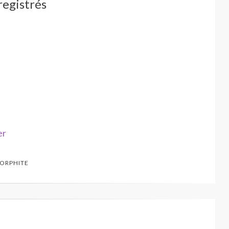
registrés
er
ORPHITE