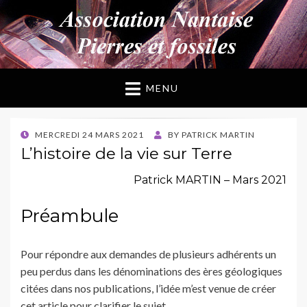
ANPF
Association Nantaise Pierres et Fossiles
MENU
POSTED
MERCREDI 24 MARS 2021
BY
PATRICK MARTIN
ON
L’histoire de la vie sur Terre
Patrick MARTIN – Mars 2021
Préambule
Pour répondre aux demandes de plusieurs adhérents un
peu perdus dans les dénominations des ères géologiques
citées dans nos publications, l’idée m’est venue de créer
cet article pour clarifier le sujet.