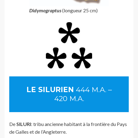
Didymograptus
(longueur 25 cm)
LE SILURIEN
444 M.A. –
420 M.A.
De
SILURI
: tribu ancienne habitant à la frontière du Pays
de Galles et de l’Angleterre.