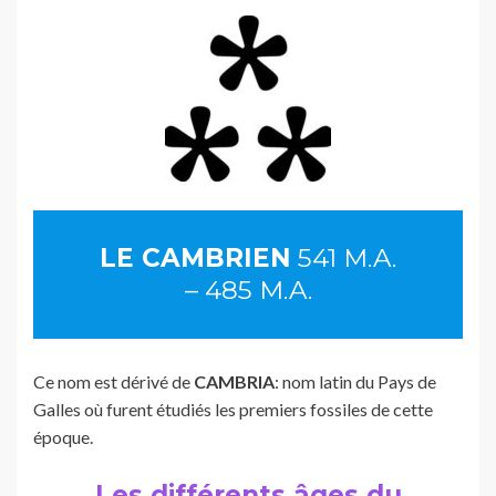
LE CAMBRIEN
541 M.A.
– 485 M.A.
Ce nom est dérivé de
CAMBRIA
: nom latin du Pays de
Galles où furent étudiés les premiers fossiles de cette
époque.
Les différents âges du