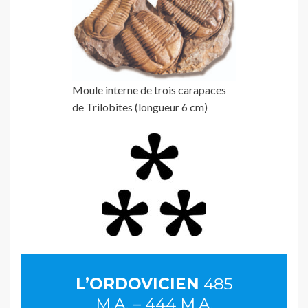
Moule interne de trois carapaces
de Trilobites (longueur 6 cm)
L’ORDOVICIEN
485
M.A. – 444 M.A.