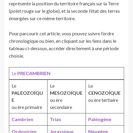
représente la position du territoire français sur la Terre
(point rouge sur le globe), et la seconde l’état des terres
émergées sur ce même territoire.
Pour parcourir cet article, vous pouvez suivre l’ordre
chronologique ou bien, en cliquant sur les liens dans le
tableau ci-dessous, accéder directement à une période
choisie.
Le
PRECAMBRIEN
Le
Le
Le
PALEOZOÏQU
MESOZOÏQUE
CENOZOÏQUE
E
ou ère
ou ère tertiaire
ou ère primaire
secondaire
Cambrien
Trias
Paléogène
Ordovicien
Jurassique
N
é
ogène