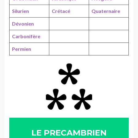
Silurien
Crétacé
Quaternaire
Dévonien
Carbonifère
P
ermien
LE PRECAMBRIEN