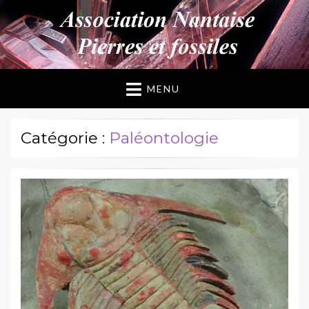
ANPF
Association Nantaise Pierres et Fossiles
MENU
Catégorie :
Paléontologie