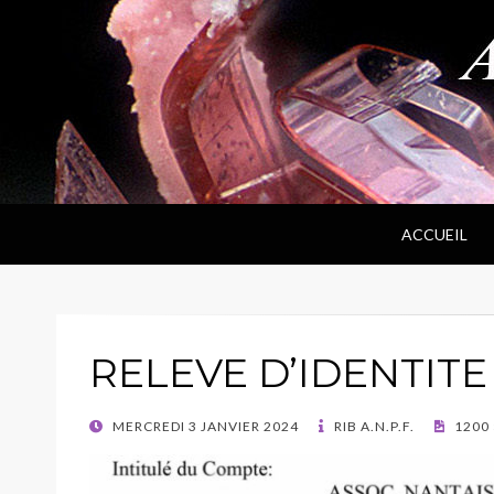
ANPF
Association Nantaise Pierres et Fossiles
ACCUEIL
RELEVE D’IDENTIT
POSTED
MERCREDI 3 JANVIER 2024
RIB A.N.P.F.
1200 
ON