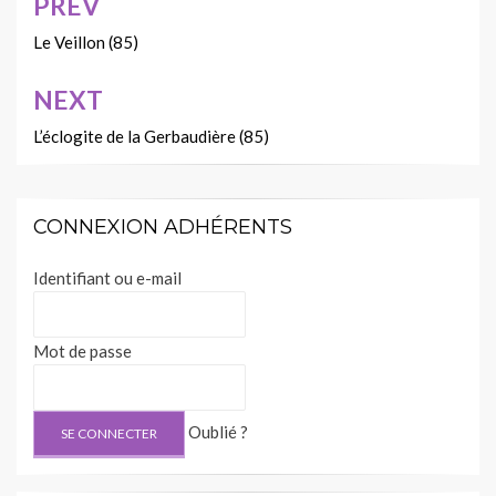
PREV
Navigation
de
Le Veillon (85)
l’article
NEXT
L’éclogite de la Gerbaudière (85)
CONNEXION ADHÉRENTS
Identifiant ou e-mail
Mot de passe
Oublié ?