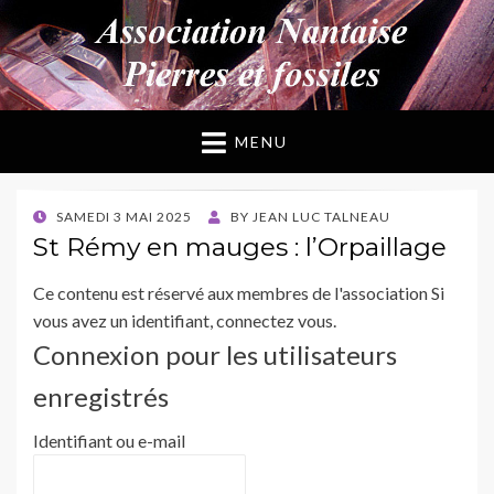
ANPF
Association Nantaise Pierres et Fossiles
MENU
POSTED
SAMEDI 3 MAI 2025
BY
JEAN LUC TALNEAU
ON
St Rémy en mauges : l’Orpaillage
Ce contenu est réservé aux membres de l'association Si
vous avez un identifiant, connectez vous.
Connexion pour les utilisateurs
enregistrés
Identifiant ou e-mail