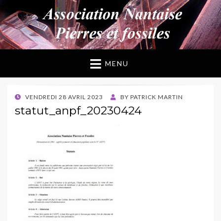
ANPF
Association Nantaise Pierres et Fossiles
MENU
POSTED
VENDREDI 28 AVRIL 2023
BY
PATRICK MARTIN
ON
statut_anpf_20230424