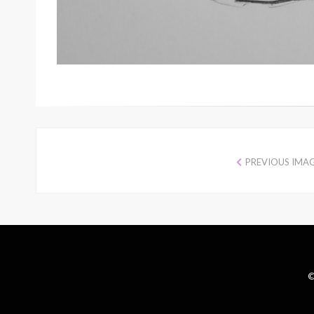
PREVIOUS IMA
©
Wisteria Theme by
WPFriendship
⋅
Powered by
WordPress