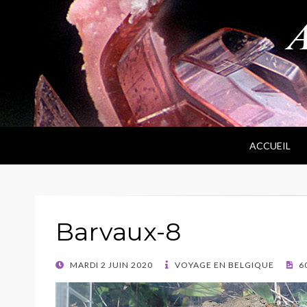
ANPF
Association Nantaise Pierres et Fossiles
ACCUEIL
Barvaux-8
POSTED
MARDI 2 JUIN 2020
VOYAGE EN BELGIQUE
60
ON