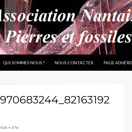
QUI SOMMES NOUS ?
NOUS CONTACTER
PAGE ADHÉRE
970683244_82163192
526 × 376