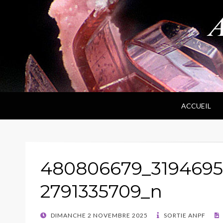
ANPF
Association Nantaise Pierres et Fossiles
ACCUEIL
480806679_3194695
2791335709_n
POSTED
DIMANCHE 2 NOVEMBRE 2025
SORTIE ANPF