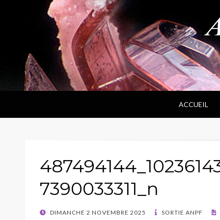
ANPF
Association Nantaise Pierres et Fossiles
ACCUEIL
487494144_1023614
7390033311_n
POSTED
DIMANCHE 2 NOVEMBRE 2025
SORTIE ANPF