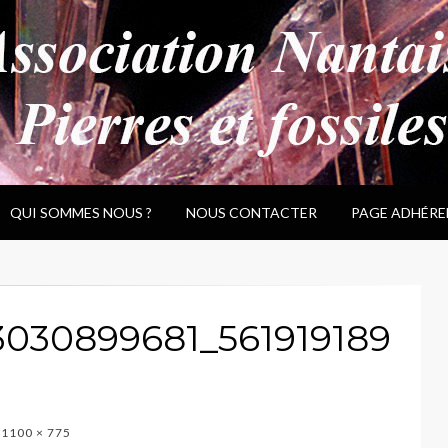
QUI SOMMES NOUS ?
NOUS CONTACTER
PAGE ADHÉRE
3030899681_561919189
1100 × 775