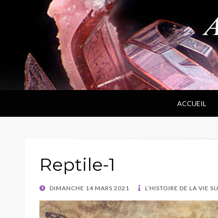
ANPF
Association Nantaise Pierres et Fossiles
ACCUEIL
Reptile-1
POSTED
DIMANCHE 14 MARS 2021
L’HISTOIRE DE LA VIE S
ON