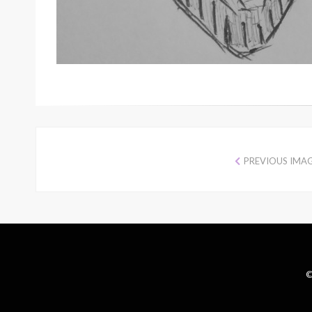
PREVIOUS IMA
©
Wisteria Theme by
WPFriendship
⋅
Powered by
WordPress